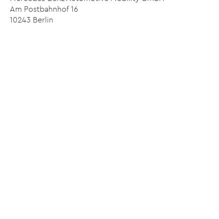
Am Postbahnhof 16
10243 Berlin
Idee, Konzept & Texte
Kasper Communications GmbH
Am Lohmühlbach 14
85356 Freising
www.kaspercom.de
Design & Umsetzung
typneun Designagentur / Printdesign & Webdesign
85354 Freising, Telefon 08161-5333190
Webdesign aus Freising: www.typneun.de
Content Management System
ProcessWire
- by Ryan Cramer Design, LLC