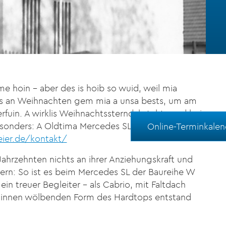
 hoin - aber des is hoib so wuid, weil mia
ers an Weihnachten gem mia a unsa bests, um am
fuin. A wirklis Weihnachtssterndal steht grod bei
 bsonders: A Oldtima Mercedes SL aus da Baureih W
Online-Terminkalen
ier.de/kontakt/
 Jahrzehnten nichts an ihrer Anziehungskraft und
ern: So ist es beim Mercedes SL der Baureihe W
ein treuer Begleiter – als Cabrio, mit Faltdach
h innen wölbenden Form des Hardtops entstand