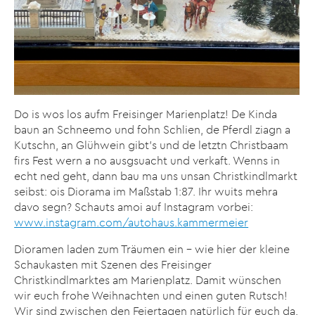
Do is wos los aufm Freisinger Marienplatz! De Kinda
baun an Schneemo und fohn Schlien, de Pferdl ziagn a
Kutschn, an Glühwein gibt’s und de letztn Christbaam
firs Fest wern a no ausgsuacht und verkaft. Wenns in
echt ned geht, dann bau ma uns unsan Christkindlmarkt
seibst: ois Diorama im Maßstab 1:87. Ihr wuits mehra
davo segn? Schauts amoi auf Instagram vorbei:
www.instagram.com/autohaus.kammermeier
Dioramen laden zum Träumen ein – wie hier der kleine
Schaukasten mit Szenen des Freisinger
Christkindlmarktes am Marienplatz. Damit wünschen
wir euch frohe Weihnachten und einen guten Rutsch!
Wir sind zwischen den Feiertagen natürlich für euch da.