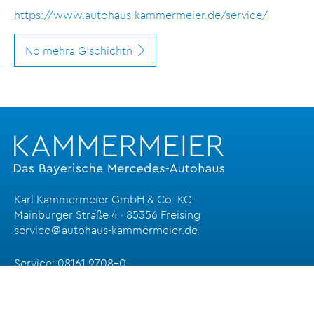
https://www.autohaus-kammermeier.de/service/
No mehra G'schichtn
Karl Kammermeier GmbH & Co. KG
Mainburger Straße 4 · 85356 Freising
service＠autohaus-kammermeier.de
Service:
08161 9708-0
Schadensabwicklung:
08161 9708-25
Verkauf:
081619708-14